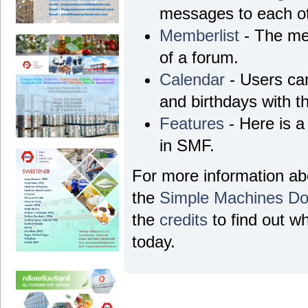
messages to each ot
Memberlist
- The me
of a forum.
Calendar
- Users can
and birthdays with t
Features
- Here is a
in SMF.
For more information a
the
Simple Machines Do
the
credits
to find out w
today.