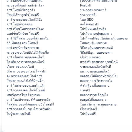
smf แคปชั่นแม่ค้าออนไลน์
เว็บประกาศฟรีเพิ่มยอดขาย
ขายของให้ออร์เดอร์เข้ารัว ๆ
Post ฟรี
smf โพสต์เรียกลูกค้า
ประกาศขายของฟรี
โพสต์เรียกลูกค้าโพสฟรี
ประกาศฟรี
smf ขายของออนไลน์ให้ปัง
โพส SEO
smf โพสต์ขายของ
ลงโฆษณาฟรี
smf เขียนโพสขายของโดนๆ
โปรโมทเพจร้านค้า
แคปชั่นเปิดร้าน โพสฟรี
โปรโมทกระตุ้นยอดขาย
smf วิธีโพสขายของให้น่าสนใจ
โปรโมทฟรีออนไลน์กระตุ้นยอดขาย
วิธีเพิ่มยอดขาย โพสฟรี
โพสกระตุ้นยอดขาย
smf เทคนิคเพิ่มยอดขาย
วิธีกระตุ้นยอดขาย เซลล์
ขายของออนไลน์ยังไงให้มีคนซื้อ
วิธีแก้ปัญหายอดขายตก
smf เริ่มต้นขายของออนไลน์
เริ่มต้นขายของ
ไอ เดีย การขายของออนไลน์
แหล่งรับของมาขายออนไลน์
เว็บขายของออนไลน์
ขายของออนไลน์อะไรดี
เริ่ม ขายของออนไลน์ โพสฟรี
อยากขายของออนไลน์
อยากขายของออนไลน์ smf
ยอดขายไม่ดีควรทำอย่างไร
โพสขายของยังไงให้มีคนซื้อ
ยอดขายตกเกิดจากอะไร
smf โพสขายของแบบไหนดี
ทำไมต้องเพิ่มยอดขาย
smf ขายของออนไลน์ที่ไหนดี
ขายฟรี
เทคนิคการโพสต์ขายของ
ยอดการขาย คืออะไร
smf โพสต์ขายของให้ยอดขายปัง
กลยุทธ์เพิ่มยอดขาย
โพสต์ขายของให้ยอดขายปังโพสฟรี
โพสฟรีการกระตุ้นยอดขาย
smf ขายของในกลุ่มซื้อขายสินค้า
เว็บบอร์ดฟรี
ไม่รู้จะขายอะไรดี
โปรโมทฟรี