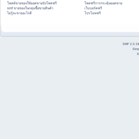
โพสต์ขายของให้ยอดขายปังโพสฟรี
โพสฟรีการกระตุ้นยอดขาย
smf ขายของในกลุ่มซื้อขายสินค้า
เว็บบอร์ดฟรี
ไม่รู้จะขายอะไรดี
โปรโมทฟรี
SMF 2.0.1
Simp
S