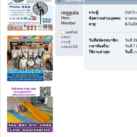
reggularpost88 
กระทู้:
15975 (
Hero 
ข้อความส่วนบุคคล:
ขายของ
Member
อายุ:
ยังไม่ม
ออฟไลน์
แสดง
วันที่สมัครสมาชิก:
วันที่ 
กระทู้
เวลาท้องถิ่น:
วันที่ 
แสดงสถิติ
ใช้งานล่าสุด:
วันนี้
เว