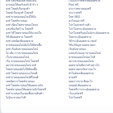
smf แคปชั่นแม่ค้าออนไลน์
เว็บประกาศฟรีเพิ่มยอดขาย
ขายของให้ออร์เดอร์เข้ารัว ๆ
Post ฟรี
smf โพสต์เรียกลูกค้า
ประกาศขายของฟรี
โพสต์เรียกลูกค้าโพสฟรี
ประกาศฟรี
smf ขายของออนไลน์ให้ปัง
โพส SEO
smf โพสต์ขายของ
ลงโฆษณาฟรี
smf เขียนโพสขายของโดนๆ
โปรโมทเพจร้านค้า
แคปชั่นเปิดร้าน โพสฟรี
โปรโมทกระตุ้นยอดขาย
smf วิธีโพสขายของให้น่าสนใจ
โปรโมทฟรีออนไลน์กระตุ้นยอดขาย
วิธีเพิ่มยอดขาย โพสฟรี
โพสกระตุ้นยอดขาย
smf เทคนิคเพิ่มยอดขาย
วิธีกระตุ้นยอดขาย เซลล์
ขายของออนไลน์ยังไงให้มีคนซื้อ
วิธีแก้ปัญหายอดขายตก
smf เริ่มต้นขายของออนไลน์
เริ่มต้นขายของ
ไอ เดีย การขายของออนไลน์
แหล่งรับของมาขายออนไลน์
เว็บขายของออนไลน์
ขายของออนไลน์อะไรดี
เริ่ม ขายของออนไลน์ โพสฟรี
อยากขายของออนไลน์
อยากขายของออนไลน์ smf
ยอดขายไม่ดีควรทำอย่างไร
โพสขายของยังไงให้มีคนซื้อ
ยอดขายตกเกิดจากอะไร
smf โพสขายของแบบไหนดี
ทำไมต้องเพิ่มยอดขาย
smf ขายของออนไลน์ที่ไหนดี
ขายฟรี
เทคนิคการโพสต์ขายของ
ยอดการขาย คืออะไร
smf โพสต์ขายของให้ยอดขายปัง
กลยุทธ์เพิ่มยอดขาย
โพสต์ขายของให้ยอดขายปังโพสฟรี
โพสฟรีการกระตุ้นยอดขาย
smf ขายของในกลุ่มซื้อขายสินค้า
เว็บบอร์ดฟรี
ไม่รู้จะขายอะไรดี
โปรโมทฟรี