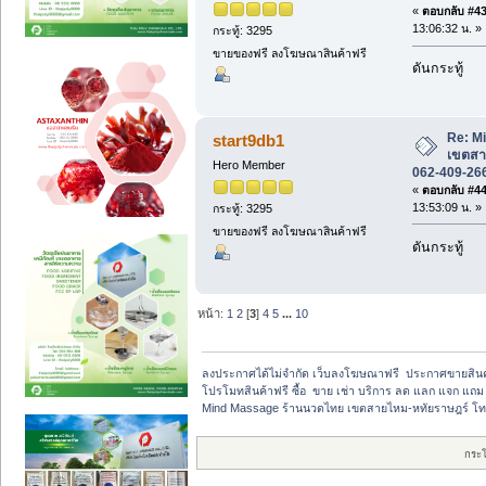
«
ตอบกลับ #43 
13:06:32 น. »
กระทู้: 3295
ขายของฟรี ลงโฆษณาสินค้าฟรี
ดันกระทู้
Re: M
start9db1
เขตสา
Hero Member
062-409-26
«
ตอบกลับ #44 
13:53:09 น. »
กระทู้: 3295
ขายของฟรี ลงโฆษณาสินค้าฟรี
ดันกระทู้
หน้า:
1
2
[
3
]
4
5
...
10
ลงประกาศได้ไม่จำกัด เว็บลงโฆษณาฟรี  ประกาศขายสิน
โปรโมทสินค้าฟรี ซื้อ  ขาย เช่า บริการ ลด แลก แจก แถม
Mind Massage ร้านนวดไทย เขตสายไหม-หทัยราษฎร์ โท
กระ