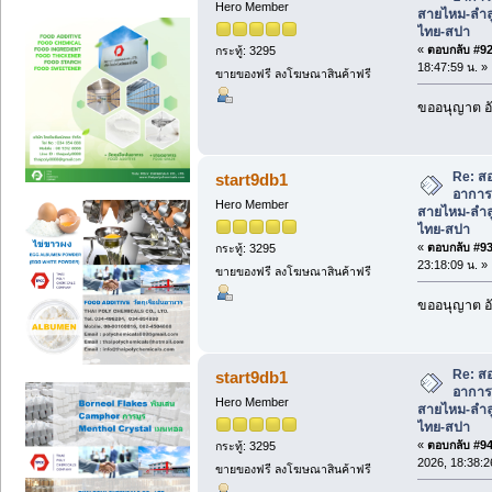
Hero Member
สายไหม-ลำลู
ไทย-สปา
«
ตอบกลับ #92 
กระทู้: 3295
18:47:59 น. »
ขายของฟรี ลงโฆษณาสินค้าฟรี
ขออนุญาต อั
Re: ส
start9db1
อาการ
Hero Member
สายไหม-ลำลู
ไทย-สปา
«
ตอบกลับ #93 
กระทู้: 3295
23:18:09 น. »
ขายของฟรี ลงโฆษณาสินค้าฟรี
ขออนุญาต อั
Re: ส
start9db1
อาการ
Hero Member
สายไหม-ลำลู
ไทย-สปา
«
ตอบกลับ #94 
กระทู้: 3295
2026, 18:38:2
ขายของฟรี ลงโฆษณาสินค้าฟรี