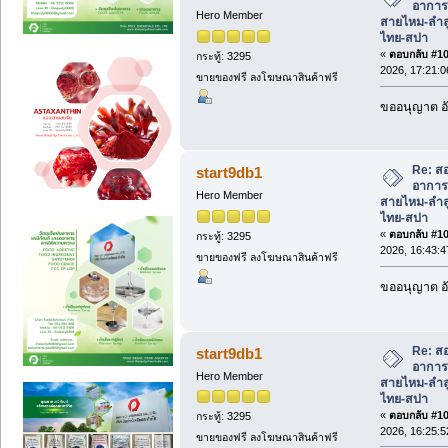
อาการ
Hero Member
สายไหม-ลำลู
ไทย-สปา
«
ตอบกลับ #102
กระทู้: 3295
2026, 17:21:0
ขายของฟรี ลงโฆษณาสินค้าฟรี
ขออนุญาต อั
Re: ส
start9db1
อาการ
Hero Member
สายไหม-ลำลู
ไทย-สปา
«
ตอบกลับ #103
กระทู้: 3295
2026, 16:43:4
ขายของฟรี ลงโฆษณาสินค้าฟรี
ขออนุญาต อั
Re: ส
start9db1
อาการ
Hero Member
สายไหม-ลำลู
ไทย-สปา
«
ตอบกลับ #104
กระทู้: 3295
2026, 16:25:5
ขายของฟรี ลงโฆษณาสินค้าฟรี