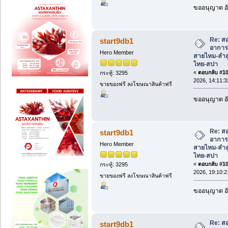
ขออนุญาต อั
Re: ส
start9db1
อาการ
Hero Member
สายไหม-ลำลู
ไทย-สปา
«
ตอบกลับ #100
กระทู้: 3295
2026, 14:11:3
ขายของฟรี ลงโฆษณาสินค้าฟรี
ขออนุญาต อั
Re: ส
start9db1
อาการ
Hero Member
สายไหม-ลำลู
ไทย-สปา
«
ตอบกลับ #101
กระทู้: 3295
2026, 19:10:2
ขายของฟรี ลงโฆษณาสินค้าฟรี
ขออนุญาต อั
Re: ส
start9db1