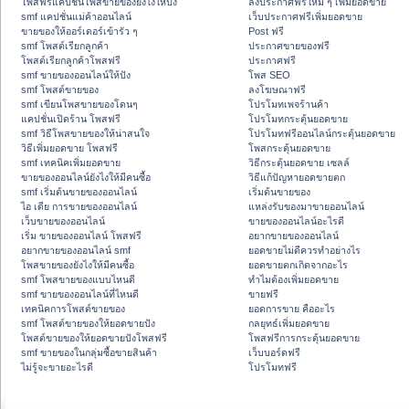
โพสฟรีแคปชั่นโพสขายของยังไงให้ปัง
ลงประกาศฟรีใหม่ ๆ เพิ่มยอดขาย
smf แคปชั่นแม่ค้าออนไลน์
เว็บประกาศฟรีเพิ่มยอดขาย
ขายของให้ออร์เดอร์เข้ารัว ๆ
Post ฟรี
smf โพสต์เรียกลูกค้า
ประกาศขายของฟรี
โพสต์เรียกลูกค้าโพสฟรี
ประกาศฟรี
smf ขายของออนไลน์ให้ปัง
โพส SEO
smf โพสต์ขายของ
ลงโฆษณาฟรี
smf เขียนโพสขายของโดนๆ
โปรโมทเพจร้านค้า
แคปชั่นเปิดร้าน โพสฟรี
โปรโมทกระตุ้นยอดขาย
smf วิธีโพสขายของให้น่าสนใจ
โปรโมทฟรีออนไลน์กระตุ้นยอดขาย
วิธีเพิ่มยอดขาย โพสฟรี
โพสกระตุ้นยอดขาย
smf เทคนิคเพิ่มยอดขาย
วิธีกระตุ้นยอดขาย เซลล์
ขายของออนไลน์ยังไงให้มีคนซื้อ
วิธีแก้ปัญหายอดขายตก
smf เริ่มต้นขายของออนไลน์
เริ่มต้นขายของ
ไอ เดีย การขายของออนไลน์
แหล่งรับของมาขายออนไลน์
เว็บขายของออนไลน์
ขายของออนไลน์อะไรดี
เริ่ม ขายของออนไลน์ โพสฟรี
อยากขายของออนไลน์
อยากขายของออนไลน์ smf
ยอดขายไม่ดีควรทำอย่างไร
โพสขายของยังไงให้มีคนซื้อ
ยอดขายตกเกิดจากอะไร
smf โพสขายของแบบไหนดี
ทำไมต้องเพิ่มยอดขาย
smf ขายของออนไลน์ที่ไหนดี
ขายฟรี
เทคนิคการโพสต์ขายของ
ยอดการขาย คืออะไร
smf โพสต์ขายของให้ยอดขายปัง
กลยุทธ์เพิ่มยอดขาย
โพสต์ขายของให้ยอดขายปังโพสฟรี
โพสฟรีการกระตุ้นยอดขาย
smf ขายของในกลุ่มซื้อขายสินค้า
เว็บบอร์ดฟรี
ไม่รู้จะขายอะไรดี
โปรโมทฟรี