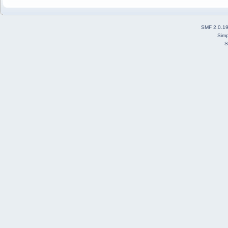
SMF 2.0.1
Simp
S