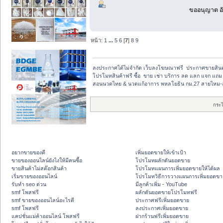
ขออนุญาต อั
หน้า:
1
...
5
6
[
7
]
8
9
ลงประกาศได้ไม่จำกัด เว็บลงโฆษณาฟรี  ประกาศขายสิน
โปรโมทสินค้าฟรี ซื้อ  ขาย เช่า บริการ ลด แลก แจก แถม
สอนนวดไทย & นวดแก้อาการ พหลโยธิน กม.27 สายไหม-ลำ
กระ
อยากขายของดี
เพิ่มยอดขายให้เข้าเป้า
ขายของออนไลน์ยังไงให้มีคนซื้อ
โปรโมทผลักดันยอดขาย
ขายสินค้าไม่สต๊อกสินค้า
โปรโมทแผนการเพิ่มยอดขายให้ได้ผล
เริ่มขายของออนไลน์
โปรโมทวิธีการวางแผนการเพิ่มยอดขา
รับทำ seo ด่วน
มีลูกค้าเพิ่ม - YouTube
smf โพสฟรี
ผลักดันยอดขายโปรโมทฟรี
smf ขายของออนไลน์อะไรดี
ประกาศฟรีเพิ่มยอดขาย
smf โพสฟรี
ลงประกาศเพิ่มยอดขาย
แคปชั่นแม่ค้าออนไลน์ โพสฟรี
ฝากร้านฟรีเพิ่มยอดขาย