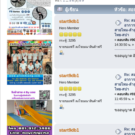
หน้า:
1
...
5
6
[
7
]
8
9
ผู้เขียน
หัวข้อ: ส
ลำลูกกา, รับขึ้นทะเบียนนวดไทย-สปา (อ่า
Re: ส
start9db1
อาการ
Hero Member
สายไหม-ลำลู
ไทย-สปา
«
ตอบกลับ #90 
กระทู้: 3295
14:30:50 น. »
ขายของฟรี ลงโฆษณาสินค้าฟรี
ขออนุญาต อั
Re: ส
start9db1
อาการ
Hero Member
สายไหม-ลำลู
ไทย-สปา
«
ตอบกลับ #91 
กระทู้: 3295
11:45:59 น. »
ขายของฟรี ลงโฆษณาสินค้าฟรี
ขออนุญาต อั
Re: ส
start9db1
อาการ