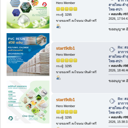
อาการ
Hero Member
สายไหม-ลำลู
ไทย-สปา
«
ตอบกลับ #97 
กระทู้: 3295
2026, 17:54:4
ขายของฟรี ลงโฆษณาสินค้าฟรี
ขออนุญาต อั
Re: ส
start9db1
อาการ
Hero Member
สายไหม-ลำลู
ไทย-สปา
«
ตอบกลับ #98 
กระทู้: 3295
2026, 18:46:4
ขายของฟรี ลงโฆษณาสินค้าฟรี
ขออนุญาต อั
Re: ส
start9db1
อาการ
Hero Member
สายไหม-ลำลู
ไทย-สปา
«
ตอบกลับ #99 
กระทู้: 3295
2026, 15:38:3
ขายของฟรี ลงโฆษณาสินค้าฟรี