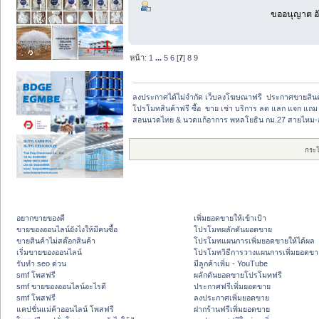
ขออนุญาต อั
หน้า:
1
...
5
6
[
7
]
8
9
ลงประกาศได้ไม่จำกัด เว็บลงโฆษณาฟรี  ประกาศขายสิน
โปรโมทสินค้าฟรี ซื้อ  ขาย เช่า บริการ ลด แลก แจก แถม
สอนนวดไทย & นวดแก้อาการ พหลโยธิน กม.27 สายไหม-ลำ
กระ
อยากขายของดี
เพิ่มยอดขายให้เข้าเป้า
ขายของออนไลน์ยังไงให้มีคนซื้อ
โปรโมทผลักดันยอดขาย
ขายสินค้าไม่สต๊อกสินค้า
โปรโมทแผนการเพิ่มยอดขายให้ได้ผล
เริ่มขายของออนไลน์
โปรโมทวิธีการวางแผนการเพิ่มยอดขา
รับทำ seo ด่วน
มีลูกค้าเพิ่ม - YouTube
smf โพสฟรี
ผลักดันยอดขายโปรโมทฟรี
smf ขายของออนไลน์อะไรดี
ประกาศฟรีเพิ่มยอดขาย
smf โพสฟรี
ลงประกาศเพิ่มยอดขาย
แคปชั่นแม่ค้าออนไลน์ โพสฟรี
ฝากร้านฟรีเพิ่มยอดขาย