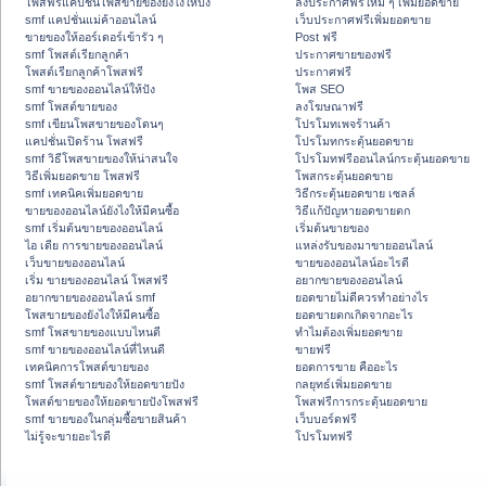
โพสฟรีแคปชั่นโพสขายของยังไงให้ปัง
ลงประกาศฟรีใหม่ ๆ เพิ่มยอดขาย
smf แคปชั่นแม่ค้าออนไลน์
เว็บประกาศฟรีเพิ่มยอดขาย
ขายของให้ออร์เดอร์เข้ารัว ๆ
Post ฟรี
smf โพสต์เรียกลูกค้า
ประกาศขายของฟรี
โพสต์เรียกลูกค้าโพสฟรี
ประกาศฟรี
smf ขายของออนไลน์ให้ปัง
โพส SEO
smf โพสต์ขายของ
ลงโฆษณาฟรี
smf เขียนโพสขายของโดนๆ
โปรโมทเพจร้านค้า
แคปชั่นเปิดร้าน โพสฟรี
โปรโมทกระตุ้นยอดขาย
smf วิธีโพสขายของให้น่าสนใจ
โปรโมทฟรีออนไลน์กระตุ้นยอดขาย
วิธีเพิ่มยอดขาย โพสฟรี
โพสกระตุ้นยอดขาย
smf เทคนิคเพิ่มยอดขาย
วิธีกระตุ้นยอดขาย เซลล์
ขายของออนไลน์ยังไงให้มีคนซื้อ
วิธีแก้ปัญหายอดขายตก
smf เริ่มต้นขายของออนไลน์
เริ่มต้นขายของ
ไอ เดีย การขายของออนไลน์
แหล่งรับของมาขายออนไลน์
เว็บขายของออนไลน์
ขายของออนไลน์อะไรดี
เริ่ม ขายของออนไลน์ โพสฟรี
อยากขายของออนไลน์
อยากขายของออนไลน์ smf
ยอดขายไม่ดีควรทำอย่างไร
โพสขายของยังไงให้มีคนซื้อ
ยอดขายตกเกิดจากอะไร
smf โพสขายของแบบไหนดี
ทำไมต้องเพิ่มยอดขาย
smf ขายของออนไลน์ที่ไหนดี
ขายฟรี
เทคนิคการโพสต์ขายของ
ยอดการขาย คืออะไร
smf โพสต์ขายของให้ยอดขายปัง
กลยุทธ์เพิ่มยอดขาย
โพสต์ขายของให้ยอดขายปังโพสฟรี
โพสฟรีการกระตุ้นยอดขาย
smf ขายของในกลุ่มซื้อขายสินค้า
เว็บบอร์ดฟรี
ไม่รู้จะขายอะไรดี
โปรโมทฟรี