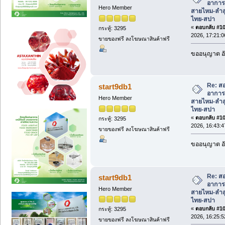
อาการ
Hero Member
สายไหม-ลำลู
ไทย-สปา
«
ตอบกลับ #102
กระทู้: 3295
2026, 17:21:0
ขายของฟรี ลงโฆษณาสินค้าฟรี
ขออนุญาต อั
Re: ส
start9db1
อาการ
Hero Member
สายไหม-ลำลู
ไทย-สปา
«
ตอบกลับ #103
กระทู้: 3295
2026, 16:43:4
ขายของฟรี ลงโฆษณาสินค้าฟรี
ขออนุญาต อั
Re: ส
start9db1
อาการ
Hero Member
สายไหม-ลำลู
ไทย-สปา
«
ตอบกลับ #104
กระทู้: 3295
2026, 16:25:5
ขายของฟรี ลงโฆษณาสินค้าฟรี