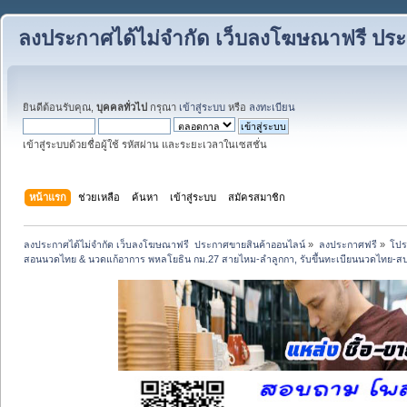
ลงประกาศได้ไม่จำกัด เว็บลงโฆษณาฟรี ปร
ยินดีต้อนรับคุณ,
บุคคลทั่วไป
กรุณา
เข้าสู่ระบบ
หรือ
ลงทะเบียน
เข้าสู่ระบบด้วยชื่อผู้ใช้ รหัสผ่าน และระยะเวลาในเซสชั่น
หน้าแรก
ช่วยเหลือ
ค้นหา
เข้าสู่ระบบ
สมัครสมาชิก
ลงประกาศได้ไม่จำกัด เว็บลงโฆษณาฟรี  ประกาศขายสินค้าออนไลน์
»
ลงประกาศฟรี
»
โปร
สอนนวดไทย & นวดแก้อาการ พหลโยธิน กม.27 สายไหม-ลำลูกกา, รับขึ้นทะเบียนนวดไทย-ส