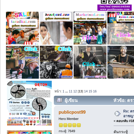
หน้า:
1
...
11
12
[
13
]
14
15
16
ผู้เขียน
หัวข้อ: ตร
Re: ตร
publicpost99
อาชญา
Hero Member
«
ตอบกลับ #180
กระทู้: 7649
ดันกระทู้